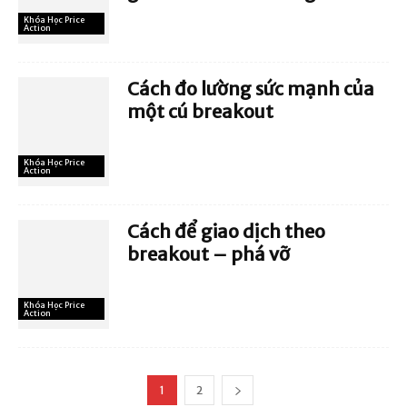
Khóa Học Price
Action
Cách đo lường sức mạnh của
một cú breakout
Khóa Học Price
Action
Cách để giao dịch theo
breakout – phá vỡ
Khóa Học Price
Action
1
2