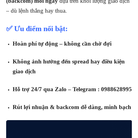
(backcom) mỗi ngày
dựa trên khối lượng giao dịch
– dù lệnh thắng hay thua.
✅ Ưu điểm nổi bật:
Hoàn phí tự động – không cần chờ đợi
Không ảnh hưởng đến spread hay điều kiện
giao dịch
Hỗ trợ 24/7 qua Zalo – Telegram : 0988628995
Rút lợi nhuận & backcom dễ dàng, minh bạch