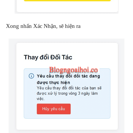
Xong nhấn Xác Nhận, sẽ hiện ra