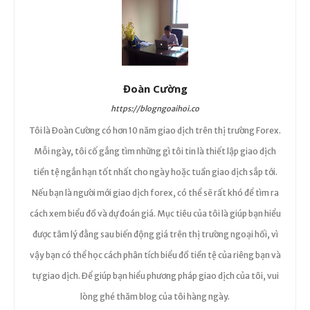
Đoàn Cường
https://blogngoaihoi.co
Tôi là Đoàn Cường có hơn 10 năm giao dịch trên thị trường Forex.
Mỗi ngày, tôi cố gắng tìm những gì tôi tin là thiết lập giao dịch
tiền tệ ngắn hạn tốt nhất cho ngày hoặc tuần giao dịch sắp tới.
Nếu bạn là người mới giao dịch forex, có thể sẽ rất khó để tìm ra
cách xem biểu đồ và dự đoán giá. Mục tiêu của tôi là giúp bạn hiểu
được tâm lý đằng sau biến động giá trên thị trường ngoại hối, vì
vậy bạn có thể học cách phân tích biểu đồ tiền tệ của riêng bạn và
tự giao dịch. Để giúp bạn hiểu phương pháp giao dịch của tôi, vui
lòng ghé thăm blog của tôi hàng ngày.