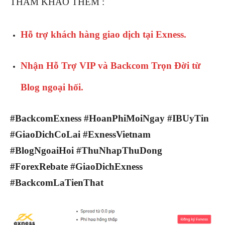
THAM KHẢO THÊM :
Hỗ trợ khách hàng giao dịch tại Exness.
Nhận Hỗ Trợ VIP và Backcom Trọn Đời từ
Blog ngoại hối.
#BackcomExness #HoanPhiMoiNgay #IBUyTin
#GiaoDichCoLai #ExnessVietnam
#BlogNgoaiHoi #ThuNhapThuDong
#ForexRebate #GiaoDichExness
#BackcomLaTienThat