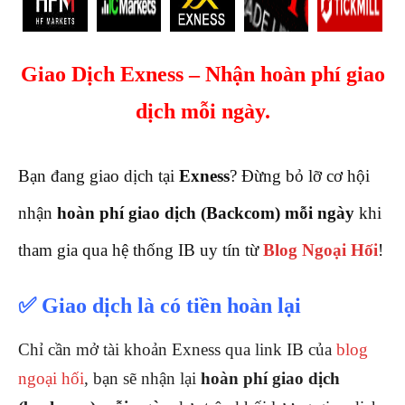
Giao Dịch Exness – Nhận hoàn phí giao
dịch mỗi ngày.
Bạn đang giao dịch tại
Exness
? Đừng bỏ lỡ cơ hội
nhận
hoàn phí giao dịch (Backcom) mỗi ngày
khi
tham gia qua hệ thống IB uy tín từ
Blog Ngoại Hối
!
✅ Giao dịch là có tiền hoàn lại
Chỉ cần mở tài khoản Exness qua link IB của
blog
ngoại hối
, bạn sẽ nhận lại
hoàn phí giao dịch