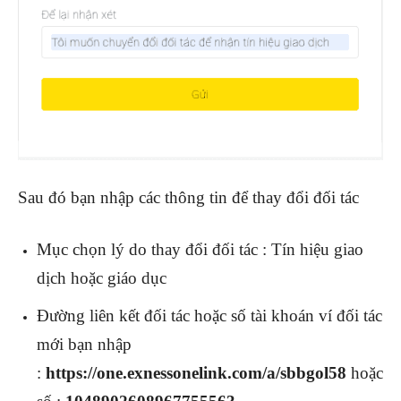
Sau đó bạn nhập các thông tin để thay đổi đối tác
Mục chọn lý do thay đổi đối tác : Tín hiệu giao
dịch hoặc giáo dục
Đường liên kết đối tác hoặc số tài khoán ví đối tác
mới bạn nhập
:
https://one.exnessonelink.com/a/sbbgol58
hoặc