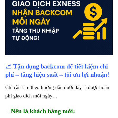
📈 Tận dụng backcom để tiết kiệm chi
phí – tăng hiệu suất – tối ưu lợi nhuận!
Chỉ cần làm theo hướng dẫn dưới đây là được hoàn
phí giao dịch mỗi ngày…
Nếu là khách hàng mới: