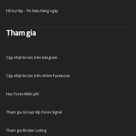
Hỗ trợ Vip - Tín hiệu hàng ngày
Tham gia
Cập nhật tin tức trên telegram
Cập nhật tin tức trên nhóm Facebook
Học Forex Miễn phí
Tham gia Group Vip Forex Signal
Tham gia Broker Listing