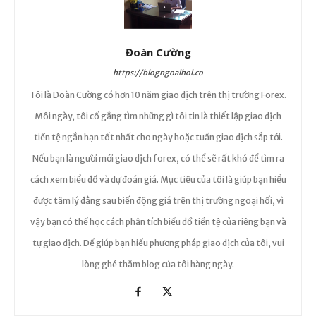
Đoàn Cường
https://blogngoaihoi.co
Tôi là Đoàn Cường có hơn 10 năm giao dịch trên thị trường Forex.
Mỗi ngày, tôi cố gắng tìm những gì tôi tin là thiết lập giao dịch
tiền tệ ngắn hạn tốt nhất cho ngày hoặc tuần giao dịch sắp tới.
Nếu bạn là người mới giao dịch forex, có thể sẽ rất khó để tìm ra
cách xem biểu đồ và dự đoán giá. Mục tiêu của tôi là giúp bạn hiểu
được tâm lý đằng sau biến động giá trên thị trường ngoại hối, vì
vậy bạn có thể học cách phân tích biểu đồ tiền tệ của riêng bạn và
tự giao dịch. Để giúp bạn hiểu phương pháp giao dịch của tôi, vui
lòng ghé thăm blog của tôi hàng ngày.