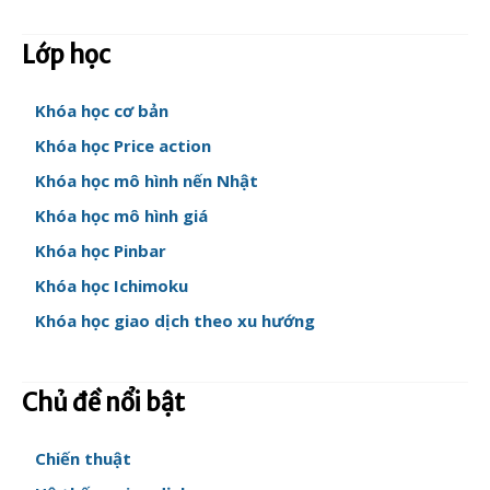
Lớp học
Khóa học cơ bản
Khóa học Price action
Khóa học mô hình nến Nhật
Khóa học mô hình giá
Khóa học Pinbar
Khóa học Ichimoku
Khóa học giao dịch theo xu hướng
Chủ đề nổi bật
Chiến thuật