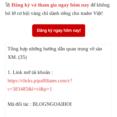
🚀
Đăng ký và tham gia ngay hôm nay
để không
bỏ lỡ cơ hội vàng chỉ dành riêng cho trader Việt!
Tổng hợp những hướng dẫn quan trọng về sàn
XM. (35)
1. Link mở tài khoản :
https://clicks.pipaffiliates.com/c?
c=383485&l=vi&p=1
Mã đối tác : BLOGNGOAIHOI