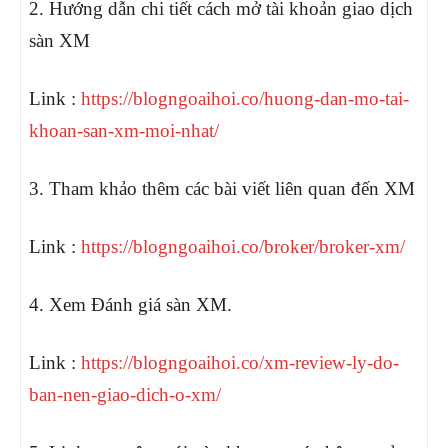
2. Hướng dẫn chi tiết cách mở tài khoản giao dịch
sàn XM
Link :
https://blogngoaihoi.co/huong-dan-mo-tai-
khoan-san-xm-moi-nhat/
3. Tham khảo thêm các bài viết liên quan đến XM
Link :
https://blogngoaihoi.co/broker/broker-xm/
4. Xem Đánh giá sàn XM.
Link :
https://blogngoaihoi.co/xm-review-ly-do-
ban-nen-giao-dich-o-xm/