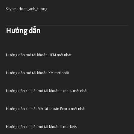
Skype : doan_anh_cuong
Hướng dẫn
Hướng dẫn mở tài khoản HFM mới nhất
Hướng dẫn mở tài khoản XM mới nhất
Hướng dẫn chi tiết mở tài khoản exness mới nhất
Hướng dẫn chi tiết Mở tài khoản Fxpro mới nhất
Hướng dẫn chi tiết mở tài khoản icmarkets