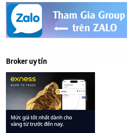
Broker uy tín