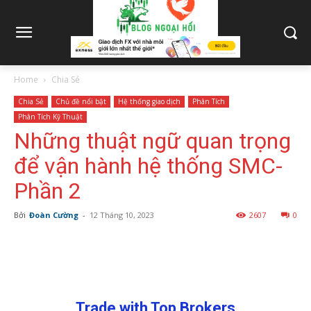
Home
Chia Sẻ
Chia Sẻ
Chủ đề nổi bật
Hệ thống giao dịch
Phân Tích
Phân Tích Kỹ Thuật
Những thuật ngữ quan trọng
để vận hành hệ thống SMC-
Phần 2
Bởi
Đoàn Cường
-
12 Tháng 10, 2023
2607
0
Trade with Top Brokers