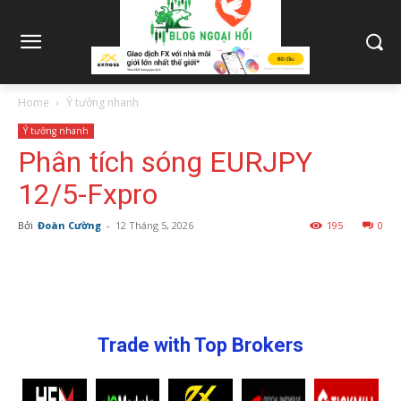
Home
Ý tưởng nhanh
Ý tưởng nhanh
Phân tích sóng EURJPY
12/5-Fxpro
Bởi
Đoàn Cường
-
12 Tháng 5, 2026
195
0
Trade with Top Brokers