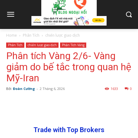
Home
Phân Tích
chiến lược giao dịch
Phân Tích
chiến lược giao dịch
Phân Tích Vàng
Phân tích Vàng 2/6- Vàng
giảm do bế tắc trong quan hệ
Mỹ-Iran
Bởi
Đoàn Cường
-
2 Tháng 6, 2026
1633
0
Trade with Top Brokers