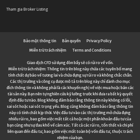
Tham gia Broker Listing
Bảo mật thông tin
Bản quyền
Privacy Policy
Miễn trừ trách nhiệm
Terms and Conditions
Giao dịch CFD sử dụng đòn bẩy sẽ có rủi ro về vốn.
Miễn trừ trách nhiệm: Thông tin trên blog này chứa các tuyên bố mang
tính chất dự báo về tương lai và chứa đựng sự rủi ro và không chắc chắn.
Các thị trường và công cụ được mô tả trên blog này chỉ dành cho mục
đích thông tin và không phải là các khuyến nghị về việc mua hoặc bán các
tài sản này. Bạn nên tự nghiên cứu kỹ lưỡng trước khi đưa ra bất kỳ quyết
định đầu tư nào. Blog không đảm bảo rằng thông tin này không có lỗi,
sai sót hoặc sai sót trọng yếu. Blog cũng không đảm bảo rằng thông tin
này có tính chất kịp thời. Việc đầu tư vào các thị trường mở chứa đựng
nhiều rủi ro, bao gồm việc mất tất cả hoặc một phần khoản đầu tư của
bạn cũng như sự đau khổ về cảm xúc. Tất cả các rủi ro, tổn thất và chi phí
liên quan đến đầu tư, bao gồm việc mất toàn bộ vốn đầu tư, thuộc trách
nhiệm của bạn.