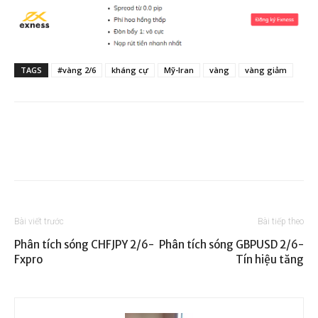
TAGS
#vàng 2/6
kháng cự
Mỹ-Iran
vàng
vàng giảm
Bài viết trước
Bài tiếp theo
Phân tích sóng CHFJPY 2/6-
Phân tích sóng GBPUSD 2/6-
Fxpro
Tín hiệu tăng