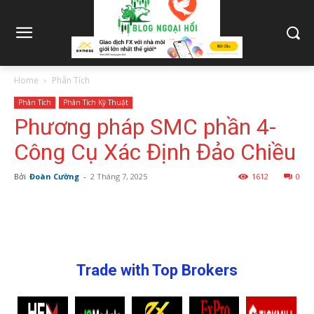
Home
Phân Tích
Phân Tích
Phân Tích Kỹ Thuật
Phương pháp SMC phần 4-
Công Cụ Xác Định Đảo Chiều
Bởi
Đoàn Cường
-
2 Tháng 7, 2025
1612
0
Trade with Top Brokers